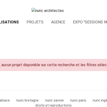
LISATIONS
PROJETS
AGENCE
EXPO "SESSIONS N
 aucun projet disponible sur cette recherche et les filtres séle
alsace
nunc bretagne
nunc savoie
nunc paris
nunc ingé
droits et reproductions