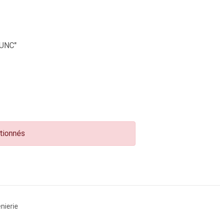
UNC"
ctionnés
nierie