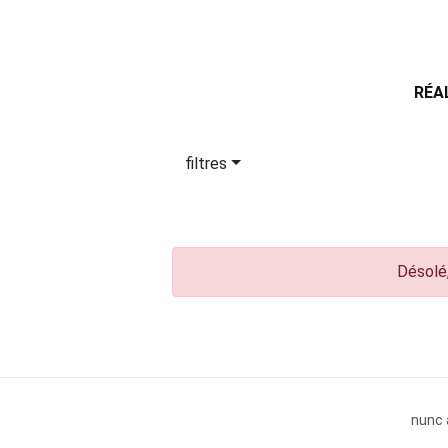
RÉA
filtres
Désolé,
nunc 