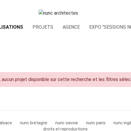
LISATIONS
PROJETS
AGENCE
EXPO "SESSIONS N
 aucun projet disponible sur cette recherche et les filtres séle
alsace
nunc bretagne
nunc savoie
nunc paris
nunc ingé
droits et reproductions