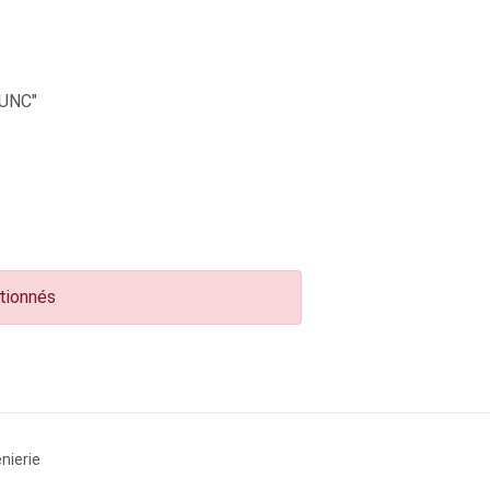
UNC"
ctionnés
nierie