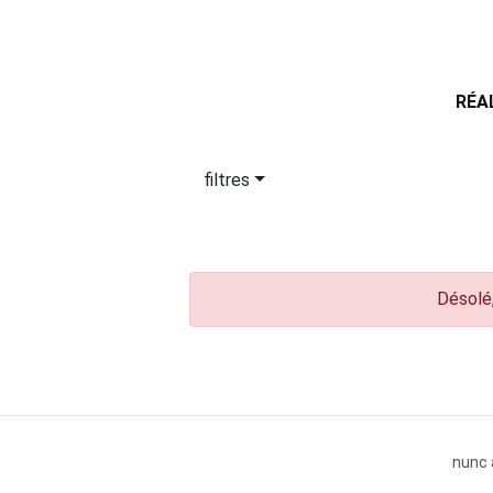
RÉA
filtres
Désolé,
nunc 