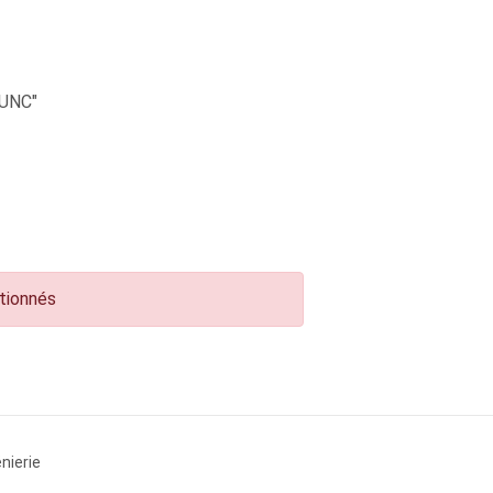
UNC"
ctionnés
nierie