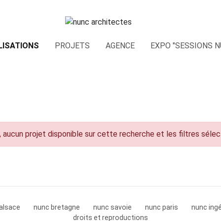
LISATIONS
PROJETS
AGENCE
EXPO "SESSIONS N
 aucun projet disponible sur cette recherche et les filtres séle
alsace
nunc bretagne
nunc savoie
nunc paris
nunc ingé
droits et reproductions