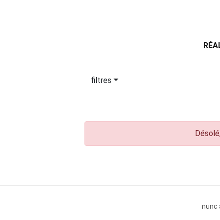
RÉA
filtres
Désolé,
nunc 