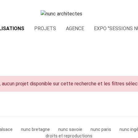
LISATIONS
PROJETS
AGENCE
EXPO "SESSIONS N
 aucun projet disponible sur cette recherche et les filtres séle
alsace
nunc bretagne
nunc savoie
nunc paris
nunc ingé
droits et reproductions