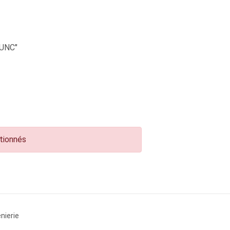
UNC"
ctionnés
nierie