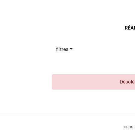
RÉA
filtres
Désolé,
nunc 