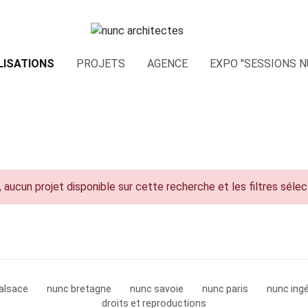
LISATIONS
PROJETS
AGENCE
EXPO "SESSIONS N
 aucun projet disponible sur cette recherche et les filtres séle
alsace
nunc bretagne
nunc savoie
nunc paris
nunc ingé
droits et reproductions