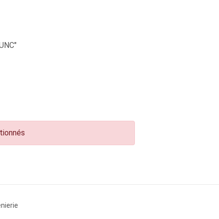
UNC"
ctionnés
nierie