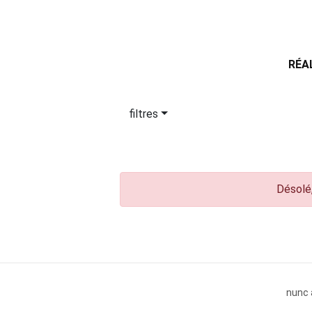
RÉA
filtres
Désolé,
nunc 