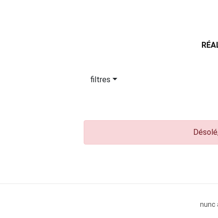
RÉA
filtres
Désolé,
nunc 