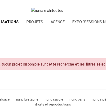
LISATIONS
PROJETS
AGENCE
EXPO "SESSIONS N
 aucun projet disponible sur cette recherche et les filtres séle
alsace
nunc bretagne
nunc savoie
nunc paris
nunc ingé
droits et reproductions