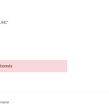
UNC"
ctionnés
nierie