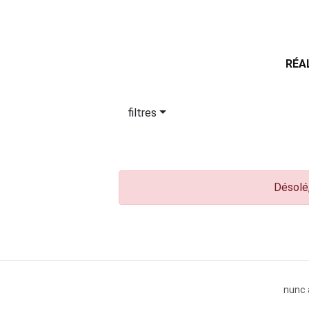
RÉA
filtres
Désolé,
nunc 