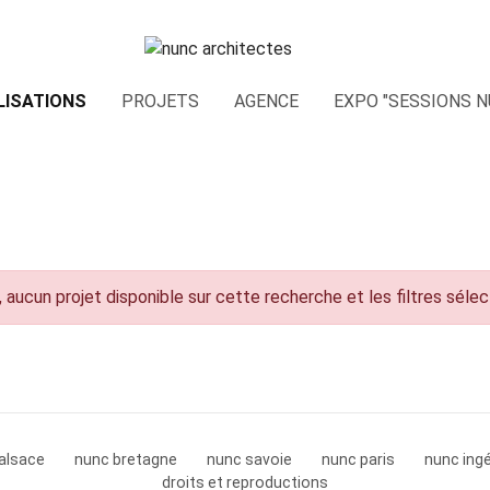
LISATIONS
PROJETS
AGENCE
EXPO "SESSIONS N
 aucun projet disponible sur cette recherche et les filtres séle
alsace
nunc bretagne
nunc savoie
nunc paris
nunc ingé
droits et reproductions