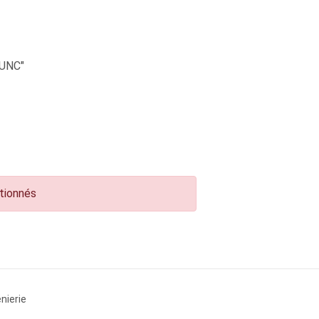
UNC"
ctionnés
nierie