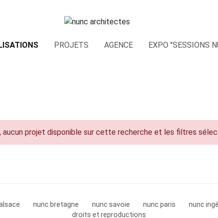
LISATIONS
PROJETS
AGENCE
EXPO "SESSIONS N
 aucun projet disponible sur cette recherche et les filtres séle
alsace
nunc bretagne
nunc savoie
nunc paris
nunc ingé
droits et reproductions