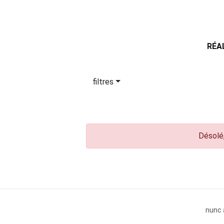
RÉA
filtres
Désolé,
nunc 