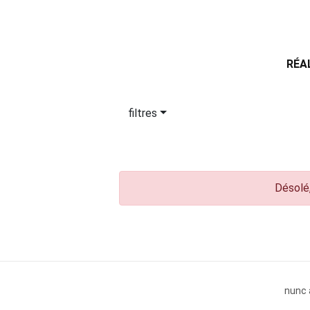
RÉA
filtres
Désolé,
nunc 