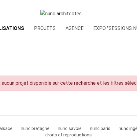
LISATIONS
PROJETS
AGENCE
EXPO "SESSIONS N
 aucun projet disponible sur cette recherche et les filtres séle
alsace
nunc bretagne
nunc savoie
nunc paris
nunc ingé
droits et reproductions