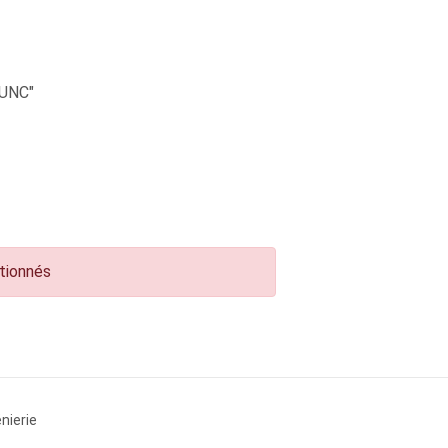
UNC"
ctionnés
nierie