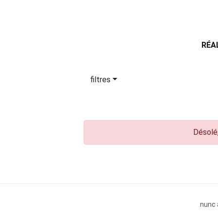
RÉA
filtres
Désolé,
nunc 