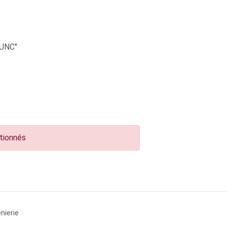
UNC"
ctionnés
nierie