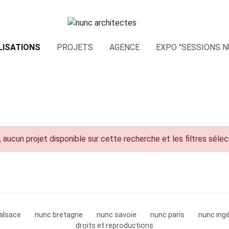
LISATIONS
PROJETS
AGENCE
EXPO "SESSIONS N
 aucun projet disponible sur cette recherche et les filtres séle
alsace
nunc bretagne
nunc savoie
nunc paris
nunc ingé
droits et reproductions