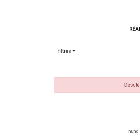
RÉA
filtres
Désolé,
nunc 