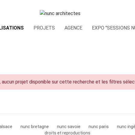
LISATIONS
PROJETS
AGENCE
EXPO "SESSIONS N
 aucun projet disponible sur cette recherche et les filtres séle
alsace
nunc bretagne
nunc savoie
nunc paris
nunc ingé
droits et reproductions