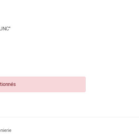
UNC"
ctionnés
nierie