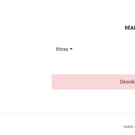
RÉA
filtres
Désolé,
nunc 