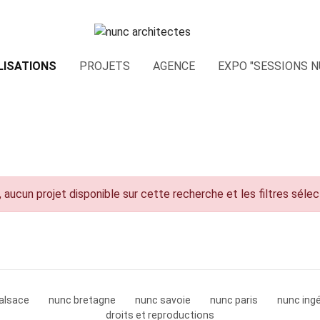
LISATIONS
PROJETS
AGENCE
EXPO "SESSIONS N
 aucun projet disponible sur cette recherche et les filtres séle
alsace
nunc bretagne
nunc savoie
nunc paris
nunc ingé
droits et reproductions