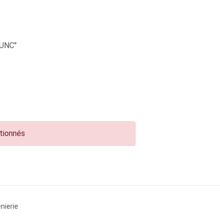
UNC"
ctionnés
nierie