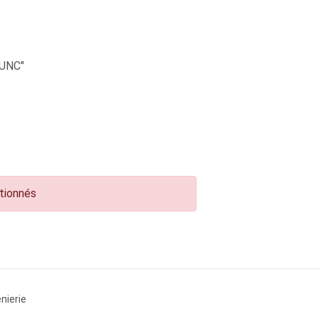
UNC"
ctionnés
nierie