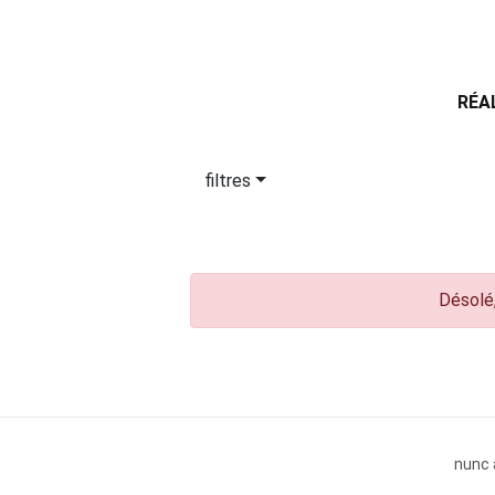
RÉA
filtres
Désolé,
nunc 