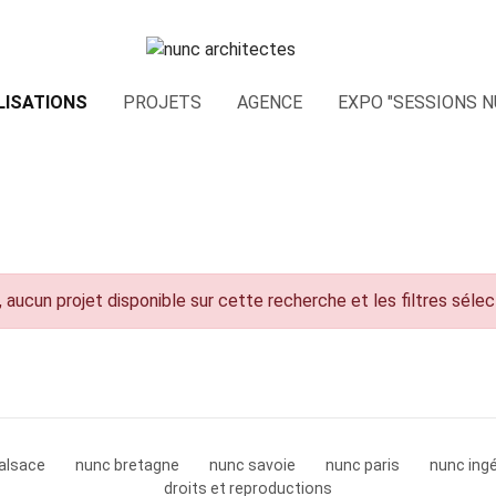
LISATIONS
PROJETS
AGENCE
EXPO "SESSIONS N
 aucun projet disponible sur cette recherche et les filtres séle
alsace
nunc bretagne
nunc savoie
nunc paris
nunc ingé
droits et reproductions