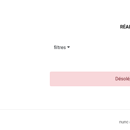
RÉA
filtres
Désolé,
nunc 