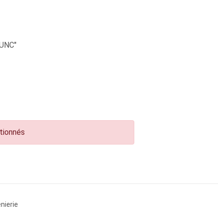
UNC"
ctionnés
nierie