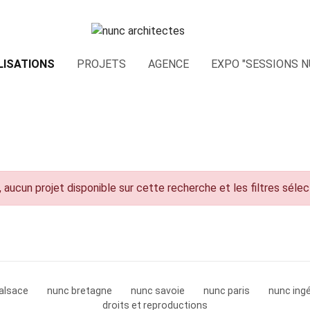
LISATIONS
PROJETS
AGENCE
EXPO "SESSIONS N
 aucun projet disponible sur cette recherche et les filtres séle
alsace
nunc bretagne
nunc savoie
nunc paris
nunc ingé
droits et reproductions