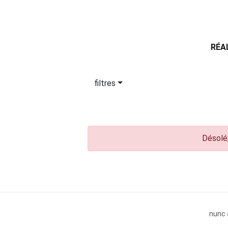
RÉA
filtres
Désolé,
nunc 