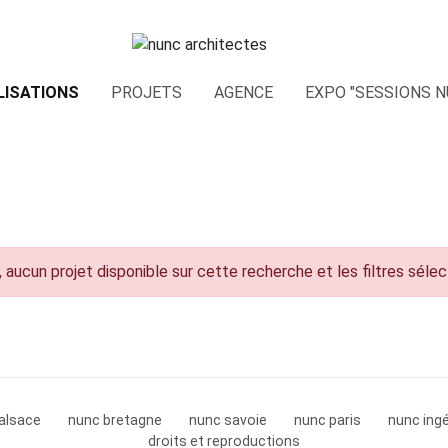
LISATIONS
PROJETS
AGENCE
EXPO "SESSIONS N
 aucun projet disponible sur cette recherche et les filtres séle
alsace
nunc bretagne
nunc savoie
nunc paris
nunc ingé
droits et reproductions