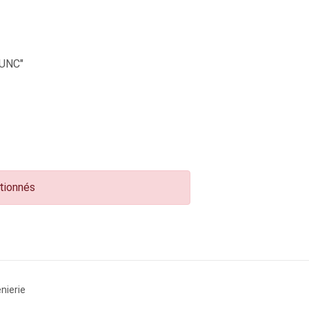
UNC"
ctionnés
nierie