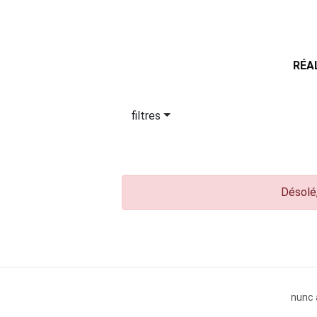
RÉA
filtres
Désolé,
nunc 