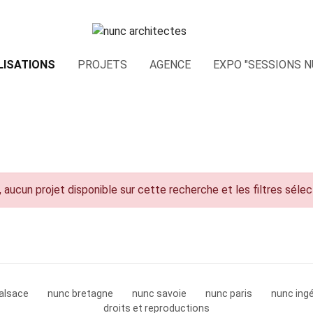
LISATIONS
PROJETS
AGENCE
EXPO "SESSIONS N
 aucun projet disponible sur cette recherche et les filtres séle
alsace
nunc bretagne
nunc savoie
nunc paris
nunc ingé
droits et reproductions