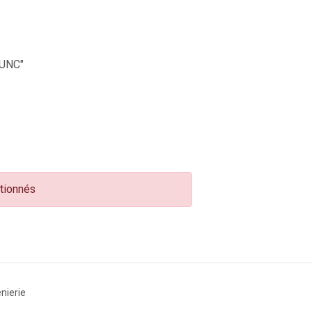
UNC"
ctionnés
nierie