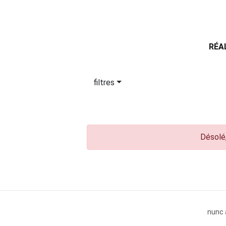
RÉA
filtres
Désolé,
nunc 