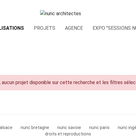
LISATIONS
PROJETS
AGENCE
EXPO "SESSIONS N
 aucun projet disponible sur cette recherche et les filtres séle
alsace
nunc bretagne
nunc savoie
nunc paris
nunc ingé
droits et reproductions