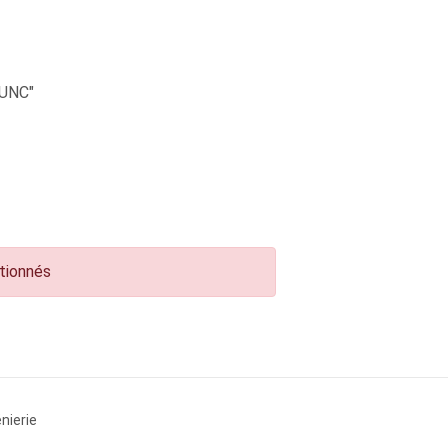
UNC"
ctionnés
nierie