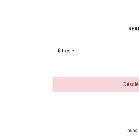
RÉA
filtres
Désolé,
nunc 