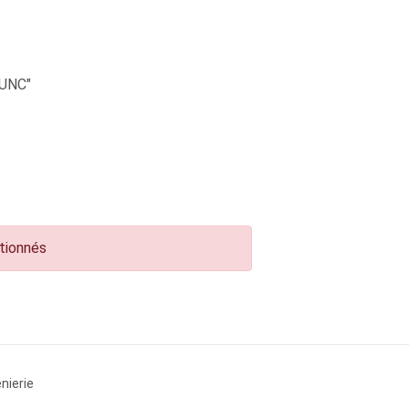
UNC"
ctionnés
nierie