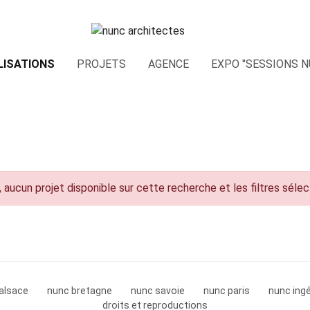
LISATIONS
PROJETS
AGENCE
EXPO "SESSIONS N
 aucun projet disponible sur cette recherche et les filtres séle
alsace
nunc bretagne
nunc savoie
nunc paris
nunc ingé
droits et reproductions