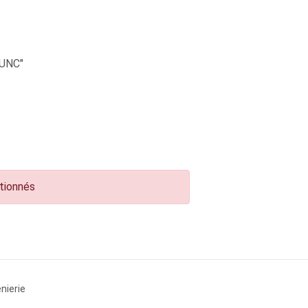
UNC"
ctionnés
nierie