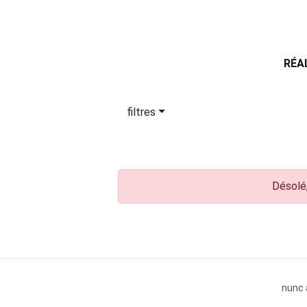
RÉA
filtres
Désolé,
nunc 