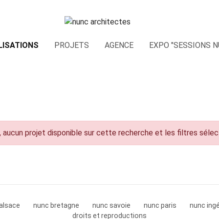
LISATIONS
PROJETS
AGENCE
EXPO "SESSIONS N
 aucun projet disponible sur cette recherche et les filtres séle
alsace
nunc bretagne
nunc savoie
nunc paris
nunc ingé
droits et reproductions