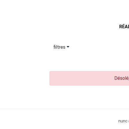
RÉA
filtres
Désolé,
nunc 