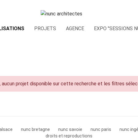
LISATIONS
PROJETS
AGENCE
EXPO "SESSIONS N
 aucun projet disponible sur cette recherche et les filtres séle
alsace
nunc bretagne
nunc savoie
nunc paris
nunc ingé
droits et reproductions