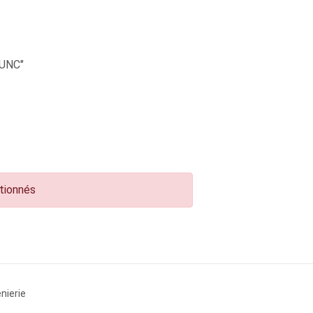
UNC"
ctionnés
nierie