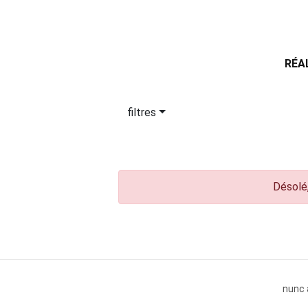
RÉA
filtres
Désolé,
nunc 