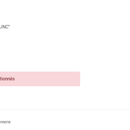
UNC"
ctionnés
nierie