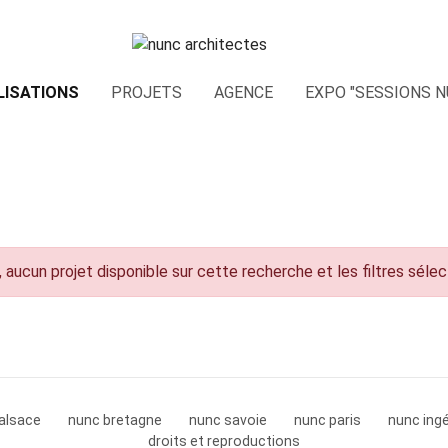
LISATIONS
PROJETS
AGENCE
EXPO "SESSIONS N
 aucun projet disponible sur cette recherche et les filtres séle
alsace
nunc bretagne
nunc savoie
nunc paris
nunc ingé
droits et reproductions