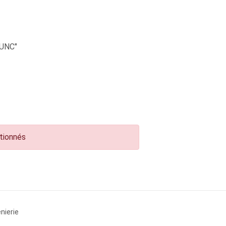
UNC"
ctionnés
nierie