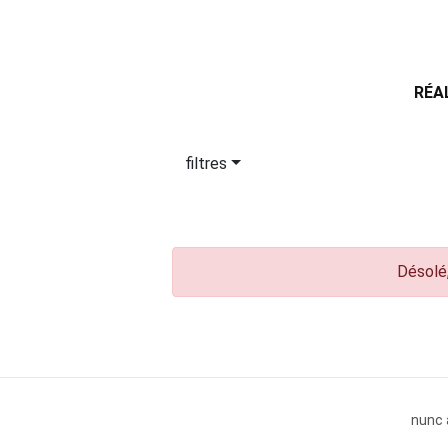
RÉA
filtres
Désolé,
nunc 