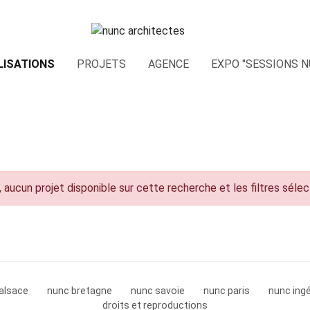
LISATIONS
PROJETS
AGENCE
EXPO "SESSIONS N
 aucun projet disponible sur cette recherche et les filtres séle
alsace
nunc bretagne
nunc savoie
nunc paris
nunc ingé
droits et reproductions