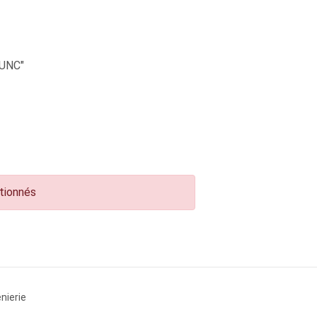
UNC"
ctionnés
nierie