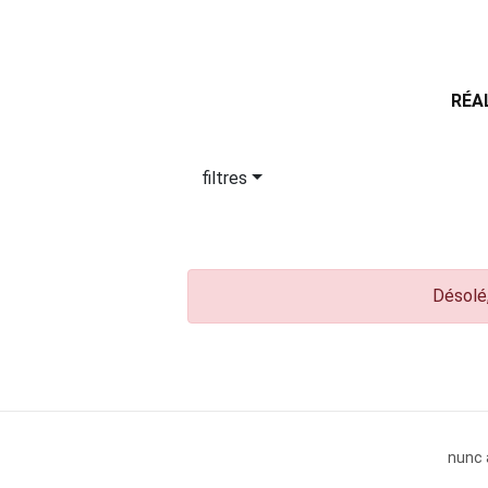
RÉA
filtres
Désolé,
nunc 