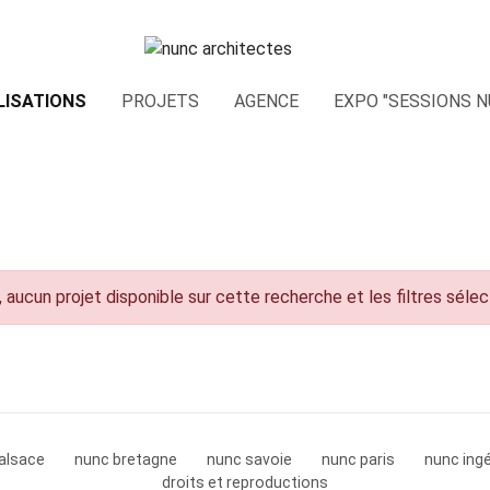
LISATIONS
PROJETS
AGENCE
EXPO "SESSIONS N
 aucun projet disponible sur cette recherche et les filtres séle
alsace
nunc bretagne
nunc savoie
nunc paris
nunc ingé
droits et reproductions