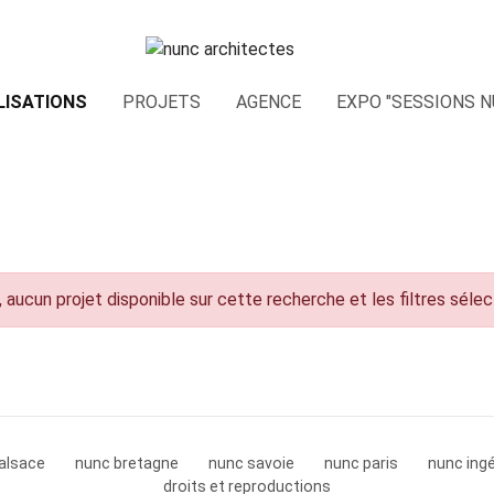
LISATIONS
PROJETS
AGENCE
EXPO "SESSIONS N
 aucun projet disponible sur cette recherche et les filtres séle
alsace
nunc bretagne
nunc savoie
nunc paris
nunc ingé
droits et reproductions