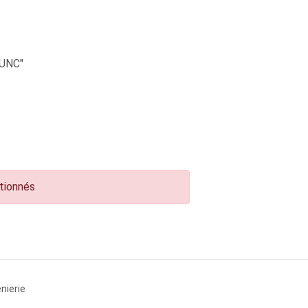
UNC"
ctionnés
nierie