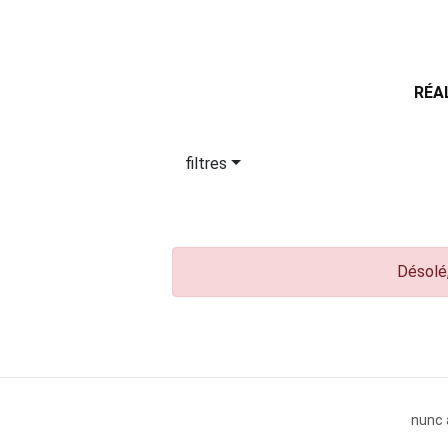
RÉA
filtres
Désolé,
nunc 