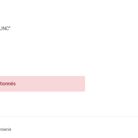
UNC"
ctionnés
nierie