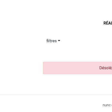
RÉA
filtres
Désolé,
nunc 