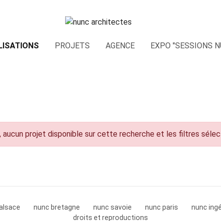
LISATIONS
PROJETS
AGENCE
EXPO "SESSIONS N
 aucun projet disponible sur cette recherche et les filtres séle
alsace
nunc bretagne
nunc savoie
nunc paris
nunc ingé
droits et reproductions