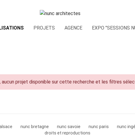
LISATIONS
PROJETS
AGENCE
EXPO "SESSIONS N
 aucun projet disponible sur cette recherche et les filtres séle
alsace
nunc bretagne
nunc savoie
nunc paris
nunc ingé
droits et reproductions