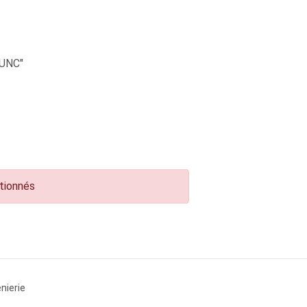
UNC"
ctionnés
nierie