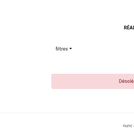
RÉA
filtres
Désolé,
nunc 