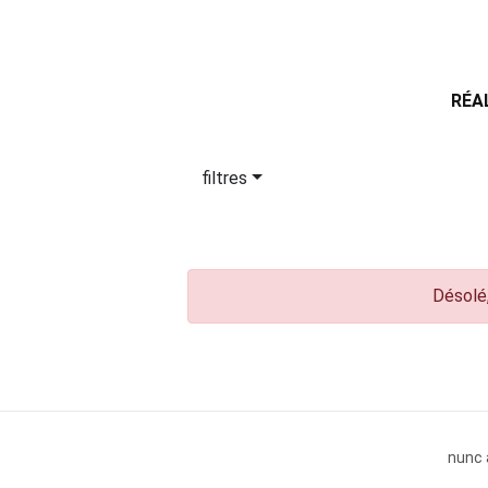
RÉA
filtres
Désolé,
nunc 