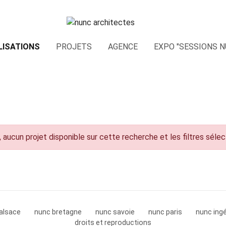
LISATIONS
PROJETS
AGENCE
EXPO "SESSIONS N
 aucun projet disponible sur cette recherche et les filtres séle
alsace
nunc bretagne
nunc savoie
nunc paris
nunc ingé
droits et reproductions