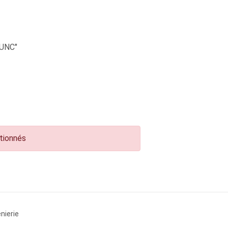
UNC"
ctionnés
nierie