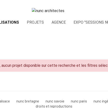
LISATIONS
PROJETS
AGENCE
EXPO "SESSIONS N
 aucun projet disponible sur cette recherche et les filtres séle
alsace
nunc bretagne
nunc savoie
nunc paris
nunc ingé
droits et reproductions