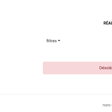
RÉA
filtres
Désolé,
nunc 