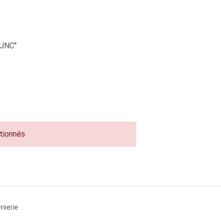
UNC"
ctionnés
nierie