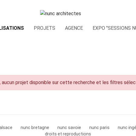
LISATIONS
PROJETS
AGENCE
EXPO "SESSIONS N
 aucun projet disponible sur cette recherche et les filtres séle
alsace
nunc bretagne
nunc savoie
nunc paris
nunc ingé
droits et reproductions