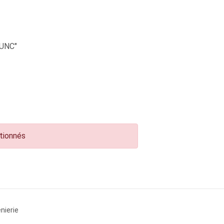
UNC"
ctionnés
nierie