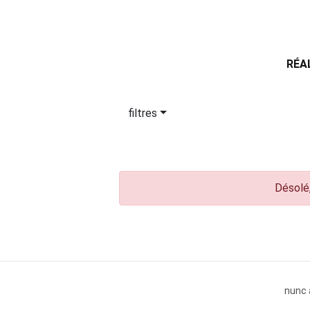
RÉA
filtres
Désolé,
nunc 