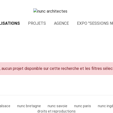
LISATIONS
PROJETS
AGENCE
EXPO "SESSIONS N
 aucun projet disponible sur cette recherche et les filtres séle
alsace
nunc bretagne
nunc savoie
nunc paris
nunc ingé
droits et reproductions