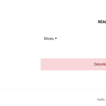
RÉA
filtres
Désolé,
nunc 