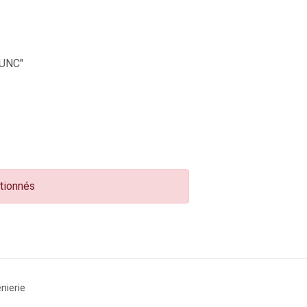
UNC"
ctionnés
nierie