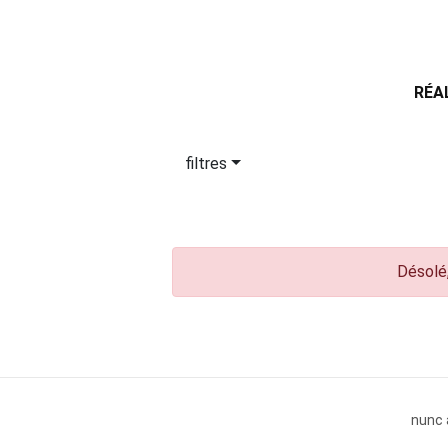
RÉA
filtres
Désolé,
nunc 