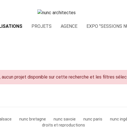
LISATIONS
PROJETS
AGENCE
EXPO "SESSIONS N
 aucun projet disponible sur cette recherche et les filtres séle
alsace
nunc bretagne
nunc savoie
nunc paris
nunc ingé
droits et reproductions