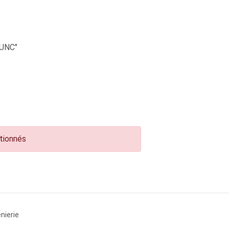
UNC"
ctionnés
nierie