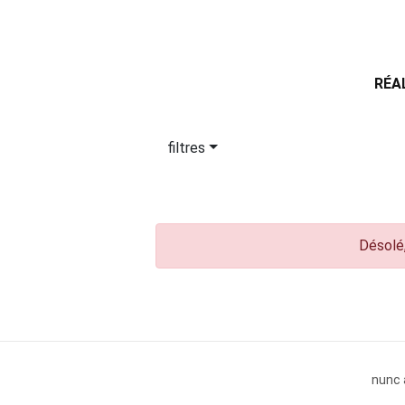
RÉA
filtres
Désolé,
nunc 