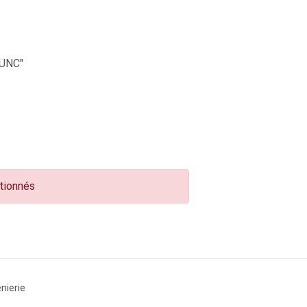
UNC"
ctionnés
nierie