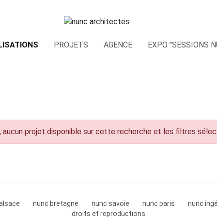
LISATIONS
PROJETS
AGENCE
EXPO "SESSIONS N
 aucun projet disponible sur cette recherche et les filtres séle
alsace
nunc bretagne
nunc savoie
nunc paris
nunc ingé
droits et reproductions