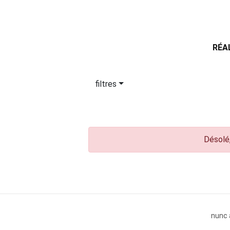
RÉA
filtres
Désolé,
nunc 