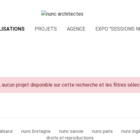
LISATIONS
PROJETS
AGENCE
EXPO "SESSIONS N
 aucun projet disponible sur cette recherche et les filtres séle
alsace
nunc bretagne
nunc savoie
nunc paris
nunc ingé
droits et reproductions