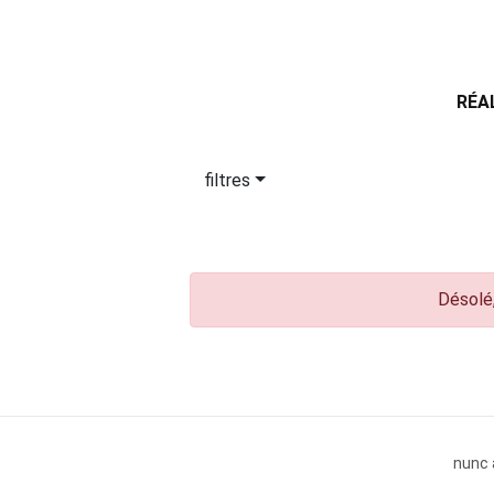
RÉA
filtres
Désolé,
nunc 