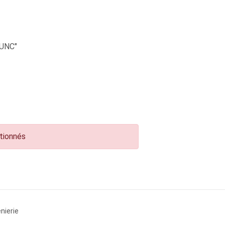
UNC"
ctionnés
nierie