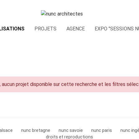
LISATIONS
PROJETS
AGENCE
EXPO "SESSIONS N
 aucun projet disponible sur cette recherche et les filtres séle
alsace
nunc bretagne
nunc savoie
nunc paris
nunc ingé
droits et reproductions