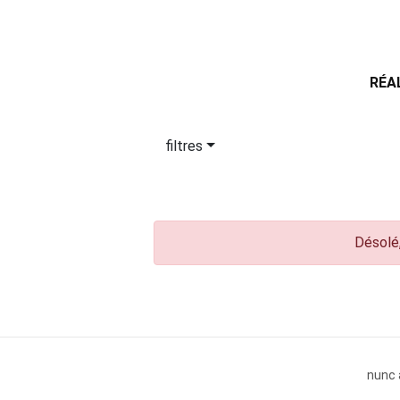
RÉA
filtres
Désolé,
nunc 