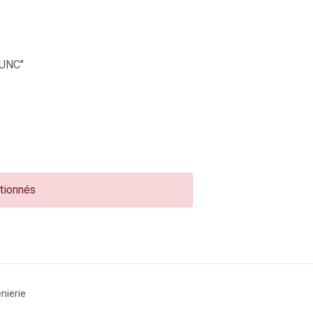
UNC"
ctionnés
nierie