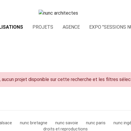
LISATIONS
PROJETS
AGENCE
EXPO "SESSIONS N
 aucun projet disponible sur cette recherche et les filtres séle
alsace
nunc bretagne
nunc savoie
nunc paris
nunc ingé
droits et reproductions