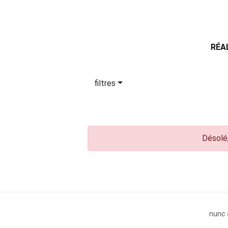
RÉA
filtres
Désolé,
nunc 