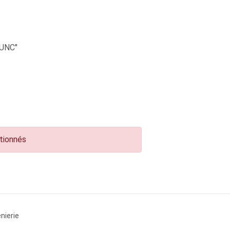
UNC"
ctionnés
nierie