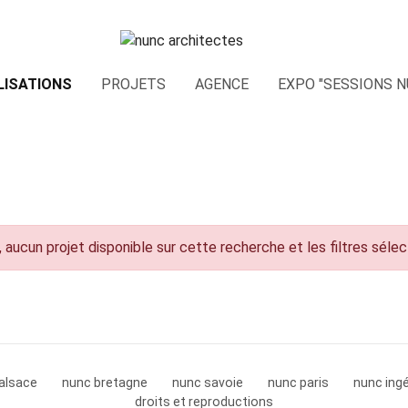
LISATIONS
PROJETS
AGENCE
EXPO "SESSIONS N
 aucun projet disponible sur cette recherche et les filtres séle
alsace
nunc bretagne
nunc savoie
nunc paris
nunc ingé
droits et reproductions