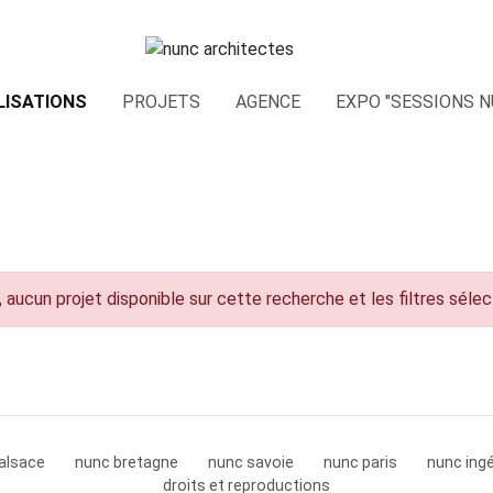
LISATIONS
PROJETS
AGENCE
EXPO "SESSIONS N
 aucun projet disponible sur cette recherche et les filtres séle
alsace
nunc bretagne
nunc savoie
nunc paris
nunc ingé
droits et reproductions