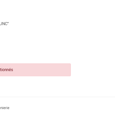
UNC"
ctionnés
nierie