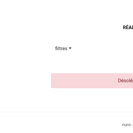
RÉA
filtres
Désolé,
nunc 