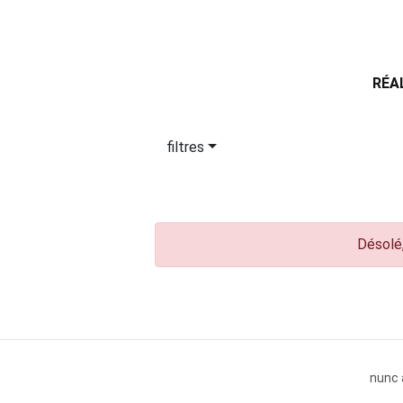
RÉA
filtres
Désolé,
nunc 