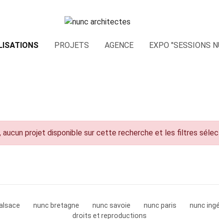
LISATIONS
PROJETS
AGENCE
EXPO "SESSIONS N
 aucun projet disponible sur cette recherche et les filtres séle
alsace
nunc bretagne
nunc savoie
nunc paris
nunc ingé
droits et reproductions