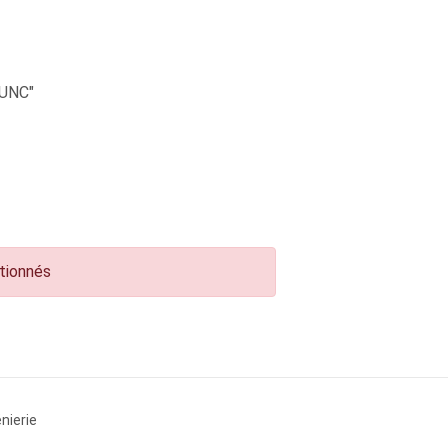
UNC"
ctionnés
nierie