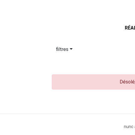
RÉA
filtres
Désolé,
nunc 