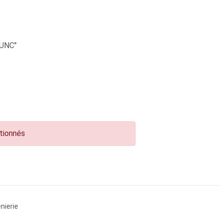
UNC"
ctionnés
nierie