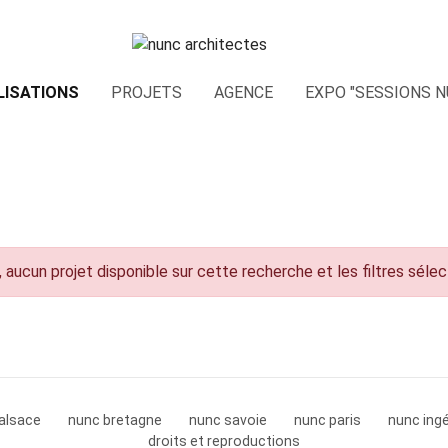
LISATIONS
PROJETS
AGENCE
EXPO "SESSIONS N
 aucun projet disponible sur cette recherche et les filtres séle
alsace
nunc bretagne
nunc savoie
nunc paris
nunc ingé
droits et reproductions