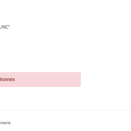
UNC"
ctionnés
nierie