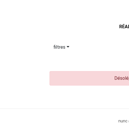
RÉA
filtres
Désolé,
nunc 