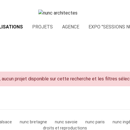
LISATIONS
PROJETS
AGENCE
EXPO "SESSIONS N
 aucun projet disponible sur cette recherche et les filtres séle
alsace
nunc bretagne
nunc savoie
nunc paris
nunc ingé
droits et reproductions