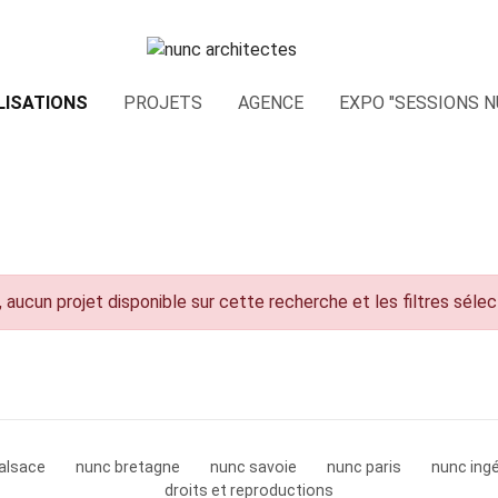
LISATIONS
PROJETS
AGENCE
EXPO "SESSIONS N
 aucun projet disponible sur cette recherche et les filtres séle
alsace
nunc bretagne
nunc savoie
nunc paris
nunc ingé
droits et reproductions