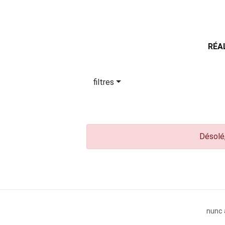
RÉA
filtres
Désolé,
nunc 