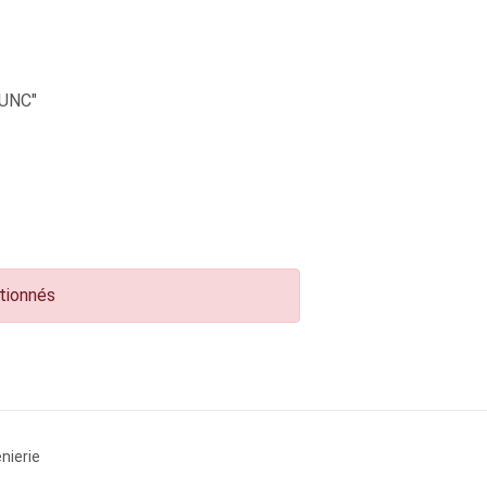
UNC"
ctionnés
nierie