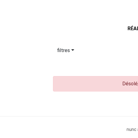
RÉA
filtres
Désolé,
nunc 