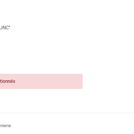
UNC"
ctionnés
nierie