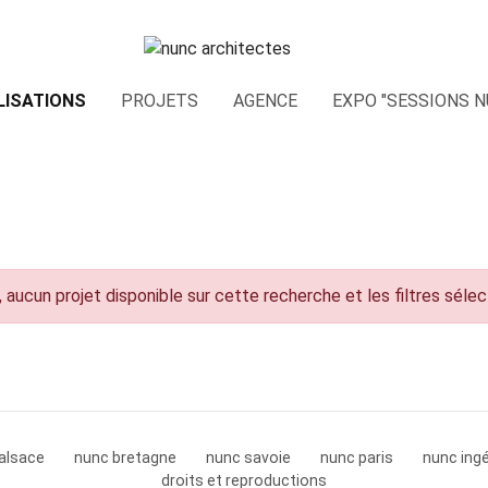
LISATIONS
PROJETS
AGENCE
EXPO "SESSIONS N
 aucun projet disponible sur cette recherche et les filtres séle
alsace
nunc bretagne
nunc savoie
nunc paris
nunc ingé
droits et reproductions