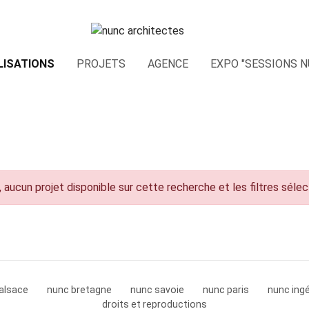
LISATIONS
PROJETS
AGENCE
EXPO "SESSIONS N
 aucun projet disponible sur cette recherche et les filtres séle
alsace
nunc bretagne
nunc savoie
nunc paris
nunc ingé
droits et reproductions