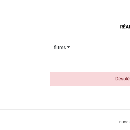
RÉA
filtres
Désolé,
nunc 