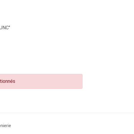
UNC"
ctionnés
nierie