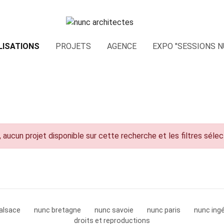
LISATIONS
PROJETS
AGENCE
EXPO "SESSIONS N
 aucun projet disponible sur cette recherche et les filtres séle
alsace
nunc bretagne
nunc savoie
nunc paris
nunc ingé
droits et reproductions