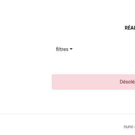
RÉA
filtres
Désolé,
nunc 