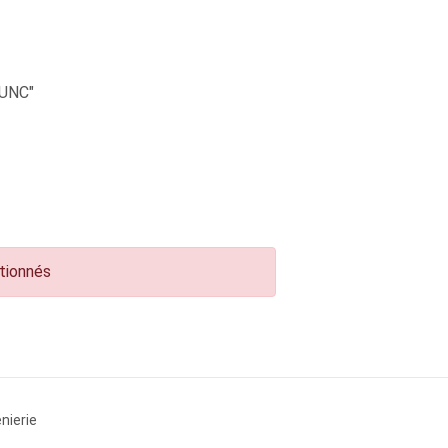
UNC"
ctionnés
nierie