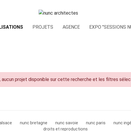
LISATIONS
PROJETS
AGENCE
EXPO "SESSIONS N
 aucun projet disponible sur cette recherche et les filtres séle
alsace
nunc bretagne
nunc savoie
nunc paris
nunc ingé
droits et reproductions