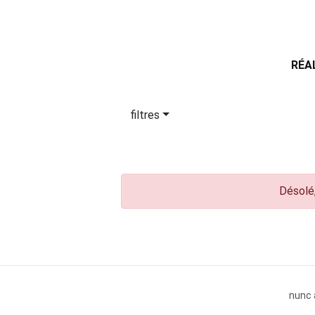
RÉA
filtres
Désolé,
nunc 