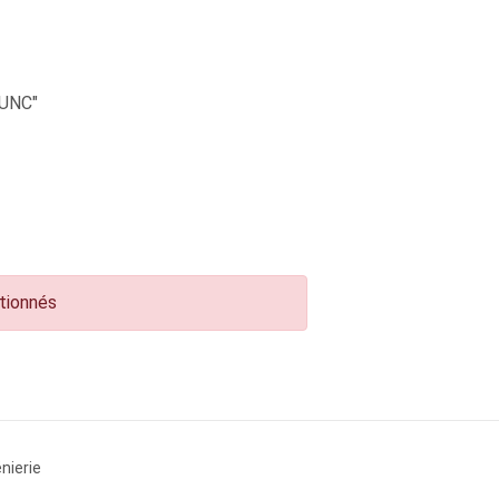
UNC"
ctionnés
nierie