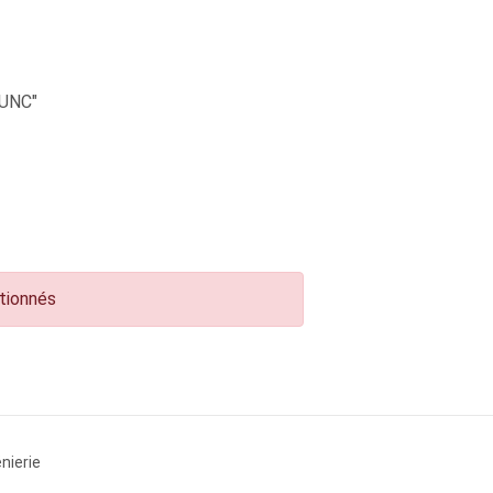
UNC"
ctionnés
nierie