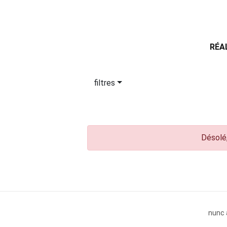
RÉA
filtres
Désolé,
nunc 