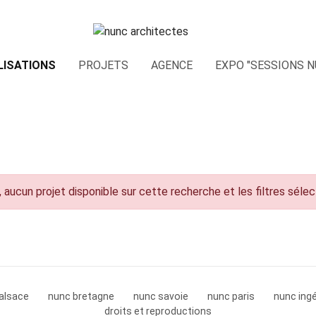
LISATIONS
PROJETS
AGENCE
EXPO "SESSIONS N
 aucun projet disponible sur cette recherche et les filtres séle
alsace
nunc bretagne
nunc savoie
nunc paris
nunc ingé
droits et reproductions