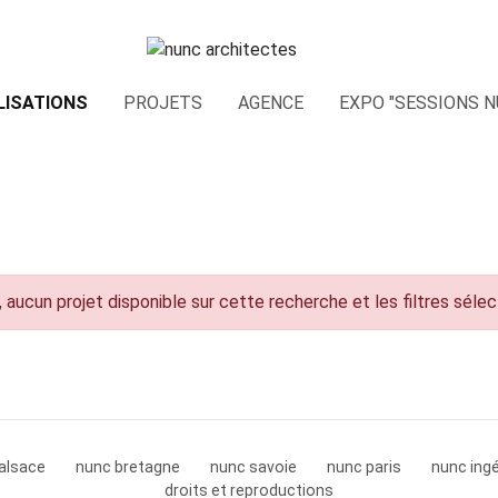
LISATIONS
PROJETS
AGENCE
EXPO "SESSIONS N
 aucun projet disponible sur cette recherche et les filtres séle
alsace
nunc bretagne
nunc savoie
nunc paris
nunc ingé
droits et reproductions