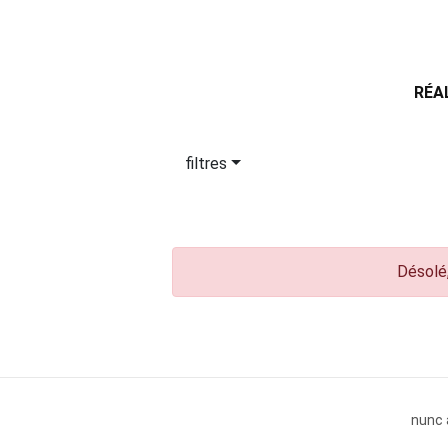
RÉA
filtres
Désolé,
nunc 