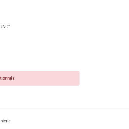
UNC"
ctionnés
nierie