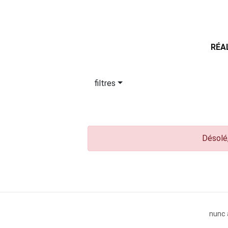
RÉA
filtres
Désolé,
nunc 