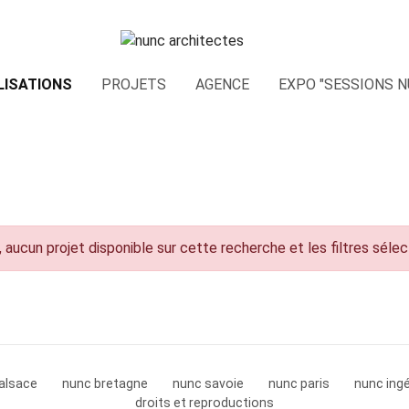
LISATIONS
PROJETS
AGENCE
EXPO "SESSIONS N
 aucun projet disponible sur cette recherche et les filtres séle
alsace
nunc bretagne
nunc savoie
nunc paris
nunc ingé
droits et reproductions